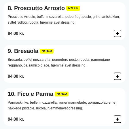
8.
Prosciutto Arrosto
NYHED
Prosciutto Arrosto,
bøffel mozzarella,
peberfrugt pesto,
grillet artiskokker,
syltet rødløg,
rucola,
hjemmelavet dressing.
94,00 kr.
9.
Bresaola
NYHED
Bresaola,
bøffel mozzarella,
pomodoro pesto,
rucola,
parmegiano
reggiano,
balsamico glace,
hjemmelavet dressing.
94,00 kr.
10.
Fico e Parma
NYHED
Parmaskinke,
bøffel mozzarella,
figner marmelade,
gorganzolacreme,
hakkede pistacie,
rucola,
hjemmelavet dressing.
94,00 kr.