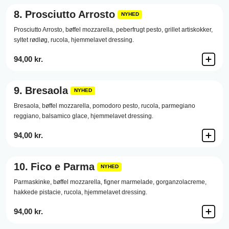
8.
Prosciutto Arrosto
NYHED
Prosciutto Arrosto,
bøffel mozzarella,
peberfrugt pesto,
grillet artiskokker,
syltet rødløg,
rucola,
hjemmelavet dressing.
94,00 kr.
9.
Bresaola
NYHED
Bresaola,
bøffel mozzarella,
pomodoro pesto,
rucola,
parmegiano
reggiano,
balsamico glace,
hjemmelavet dressing.
94,00 kr.
10.
Fico e Parma
NYHED
Parmaskinke,
bøffel mozzarella,
figner marmelade,
gorganzolacreme,
hakkede pistacie,
rucola,
hjemmelavet dressing.
94,00 kr.